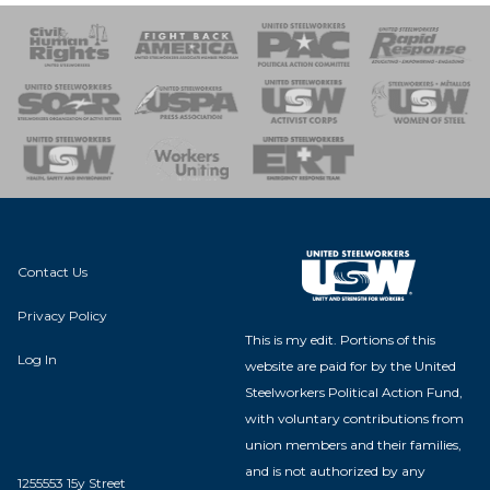
 Response
 of Steel
nse Team
Contact Us
Privacy Policy
This is my edit. Portions of this
Log In
website are paid for by the United
Steelworkers Political Action Fund,
with voluntary contributions from
union members and their families,
and is not authorized by any
1255553 15y Street