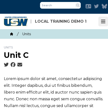
Skip
Faceboo
Twit
to
Search
main
content
LOCAL TRAINING DEMO 1
Op
Breadcrumb
Units
Home
UNITS
Unit C
Social share icons
Lorem ipsum dolor sit amet, consectetur adipiscing
elit. Integer dapibus, dui ut finibus bibendum,
libero enim efficitur elit, id auctor nunc sapien quis
nunc. Donec non massa eget sem congue convallis.
Nullam nisl lectus, congue sed ullamcorper sit